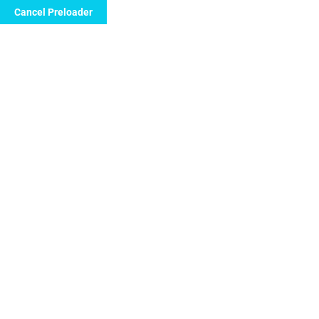
Cancel Preloader
Dyt. Burçin GÜNGÖR
Home
Dyt. Burçin GÜNGÖR