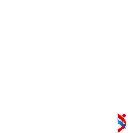
– E-Laboratuvar
–
E-Radyoloji
İletişim
Cumhuriyet Mah. Menderes Cad. No: 40/A Salihli-
Manisa
0.236 713 14 00
info@osh.com.tr
Copyright
2025 Özel Salihli Hastanesi / İletişim İçin Bilgi
İşlem. Son Güncelleme Tarihi: 30.07.2026