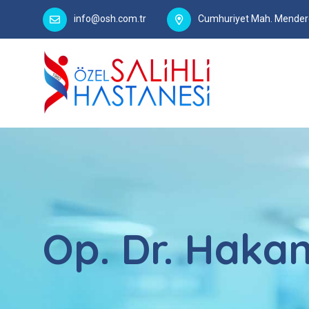
info@osh.com.tr
Cumhuriyet Mah. Menderes
Op. Dr. Hak