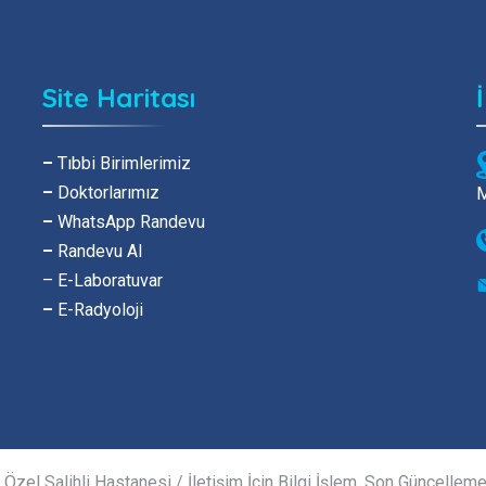
Site Haritası
–
Tıbbi Birimlerimiz
–
Doktorlarımız
M
–
WhatsApp Randevu
–
Randevu Al
– E-Laboratuvar
–
E-Radyoloji
Özel Salihli Hastanesi / İletişim İçin Bilgi İşlem. Son Güncelleme