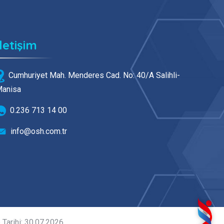
İletişim
Cumhuriyet Mah. Menderes Cad. No: 40/A Salihli-
anisa
0.236 713 14 00
info@osh.com.tr
 Tarihi: 30.07.2026