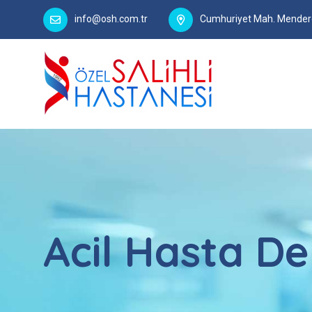
info@osh.com.tr
Cumhuriyet Mah. Menderes
Acil Hasta D