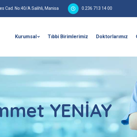
 Cad. No:40/A Salihli, Manisa
0.236 713 14 00
Kurumsal
Tıbbi Birimlerimiz
Doktorlarımız
ammet YENİAY