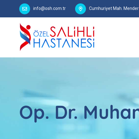
info@osh.com.tr
Cumhuriyet Mah. Menderes
Op. Dr. Muh