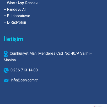
–
WhatsApp Randevu
–
Randevu Al
– E-Laboratuvar
–
E-Radyoloji
İletişim
Cumhuriyet Mah. Menderes Cad. No: 40/A Salihli-
Manisa
0.236 713 14 00
info@osh.com.tr